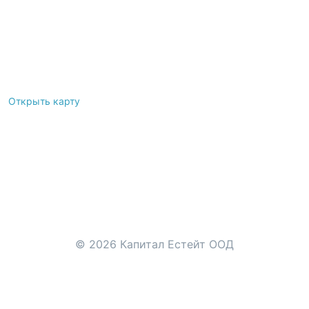
Открыть карту
Leaflet
|
©
OpenStreetMap
contributors
© 2026 Капитал Естейт ООД