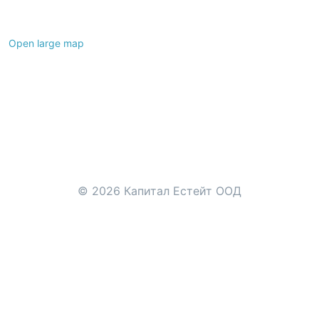
Open large map
Leaflet
|
©
OpenStreetMap
contributors
© 2026 Капитал Естейт ООД