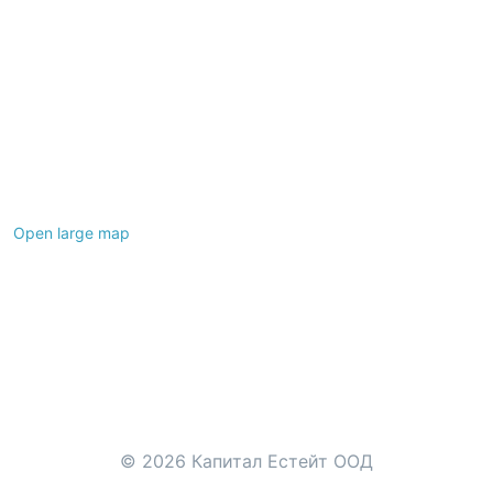
Open large map
Leaflet
|
©
OpenStreetMap
contributors
© 2026 Капитал Естейт ООД